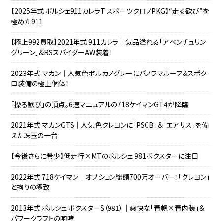
【2025年式 ポルシェ911カレラT スポーツクロノPKG】“走る歓び”を
極めた911
【極上992買取】2021年式 911カレラ｜気品溢れる「アベンチュリン
グリーン」＆RSスパイダーAW装着！
2023年式 マカン｜人気色ボルカノグレーにパノラマルーフ＆スポク
ロ装備の極上個体！
「操る歓び」の頂点。6速マニュアルの718ケイマンGT4が降臨
2021年式 マカンGTS｜人気色クレヨンに「PSCB」＆「エアサス」を備
えた珠玉の一台
【今後さらに希少】低走行×MTのポルシェ 981ボクスターに注目
2022年式 718ケイマン｜オプション総額700万オーバー！「クレヨン」
と拘りの極致
2013年式 ポルシェ ボクスターS（981）｜爽快な「青幌×青内装」＆
パワークラフトの咆哮