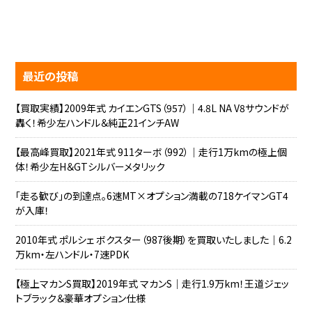
最近の投稿
【買取実績】2009年式 カイエンGTS（957）｜4.8L NA V8サウンドが
轟く！希少左ハンドル＆純正21インチAW
【最高峰買取】2021年式 911ターボ（992）｜走行1万kmの極上個
体！希少左H＆GTシルバーメタリック
「走る歓び」の到達点。6速MT×オプション満載の718ケイマンGT4
が入庫！
2010年式 ポルシェ ボクスター（987後期）を買取いたしました｜6.2
万km・左ハンドル・7速PDK
【極上マカンS買取】2019年式 マカンS｜走行1.9万km！王道ジェッ
トブラック＆豪華オプション仕様