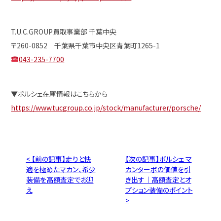
T.U.C.GROUP買取事業部 千葉中央
〒260-0852 千葉県千葉市中央区青葉町1265-1
043-235-7700
▼ポルシェ在庫情報はこちらから
https://www.tucgroup.co.jp/stock/manufacturer/porsche/
< 【前の記事】走りと快
【次の記事】ポルシェ マ
適を極めたマカン、希少
カンターボの価値を引
装備を高額査定でお迎
き出す｜高額査定とオ
え
プション装備のポイント
>