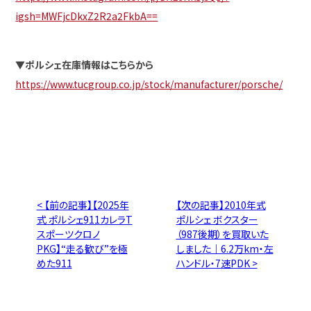
igsh=MWFjcDkxZ2R2a2FkbA==
▼
ポルシェ在庫情報はこちらから
https://www.tucgroup.co.jp/stock/manufacturer/porsche/
< 【前の記事】【2025年
【次の記事】2010年式
式 ポルシェ911カレラT
ポルシェ ボクスター
スポーツクロノ
（987後期）を買取いた
PKG】“走る歓び”を極
しました｜6.2万km・左
めた911
ハンドル・7速PDK >