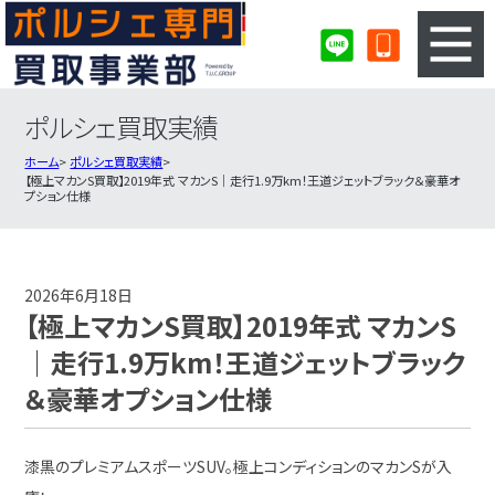
ポルシェ買取実績
3ステップのカンタン査定
買取りの流れ
ホーム
ポルシェ買取実績
【極上マカンS買取】2019年式 マカンS｜走行1.9万km！王道ジェットブラック＆豪華オ
査定の注意事項
ポルシェ査定フォーム
プション仕様
ポルシェ買取実績
会社概要・店舗紹介・MAP
2026年6月18日
【極上マカンS買取】2019年式 マカンS
｜走行1.9万km！王道ジェットブラック
＆豪華オプション仕様
漆黒のプレミアムスポーツSUV。極上コンディションのマカンSが入