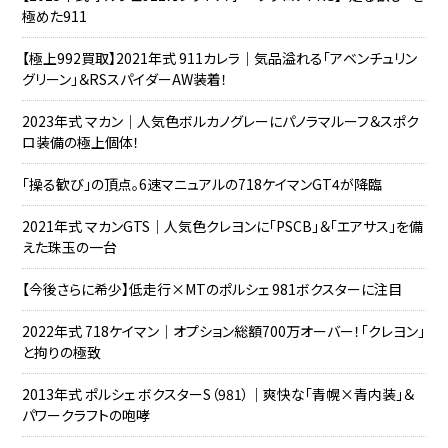
極めた911
【極上992買取】2021年式 911カレラ｜気品溢れる「アベンチュリン
グリーン」＆RSスパイダーAW装着！
2023年式 マカン｜人気色ボルカノグレーにパノラマルーフ＆スポク
ロ装備の極上個体！
「操る歓び」の頂点。6速マニュアルの718ケイマンGT4が降臨
2021年式 マカンGTS｜人気色クレヨンに「PSCB」＆「エアサス」を備
えた珠玉の一台
【今後さらに希少】低走行×MTのポルシェ 981ボクスターに注目
2022年式 718ケイマン｜オプション総額700万オーバー！「クレヨン」
と拘りの極致
2013年式 ポルシェ ボクスターS（981）｜爽快な「青幌×青内装」＆
パワークラフトの咆哮