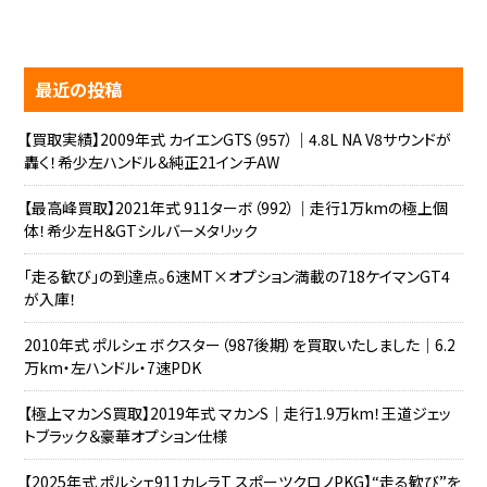
最近の投稿
【買取実績】2009年式 カイエンGTS（957）｜4.8L NA V8サウンドが
轟く！希少左ハンドル＆純正21インチAW
【最高峰買取】2021年式 911ターボ（992）｜走行1万kmの極上個
体！希少左H＆GTシルバーメタリック
「走る歓び」の到達点。6速MT×オプション満載の718ケイマンGT4
が入庫！
2010年式 ポルシェ ボクスター（987後期）を買取いたしました｜6.2
万km・左ハンドル・7速PDK
【極上マカンS買取】2019年式 マカンS｜走行1.9万km！王道ジェッ
トブラック＆豪華オプション仕様
【2025年式 ポルシェ911カレラT スポーツクロノPKG】“走る歓び”を