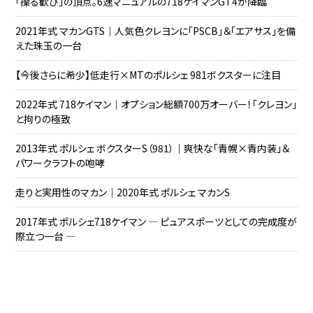
「操る歓び」の頂点。6速マニュアルの718ケイマンGT4が降臨
2021年式 マカンGTS｜人気色クレヨンに「PSCB」＆「エアサス」を備
えた珠玉の一台
【今後さらに希少】低走行×MTのポルシェ 981ボクスターに注目
2022年式 718ケイマン｜オプション総額700万オーバー！「クレヨン」
と拘りの極致
2013年式 ポルシェ ボクスターS（981）｜爽快な「青幌×青内装」＆
パワークラフトの咆哮
走りと実用性のマカン｜2020年式 ポルシェ マカンS
2017年式 ポルシェ718ケイマン ― ピュアスポーツとしての完成度が
際立つ一台 ―