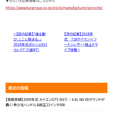
▼ポルシェ在庫情報はこちらから
https://www.tucgroup.co.jp/stock/manufacturer/porsche/
< 【前の記事】「操る歓
【次の記事】2018年
び、ここに極まる。」
式 718ケイマン×ツ
2024年式ポルシェ911
ートンレザー！極上ドラ
カレラT（7速MT）
イブ体験 >
最近の投稿
【買取実績】2009年式 カイエンGTS（957）｜4.8L NA V8サウンドが
轟く！希少左ハンドル＆純正21インチAW