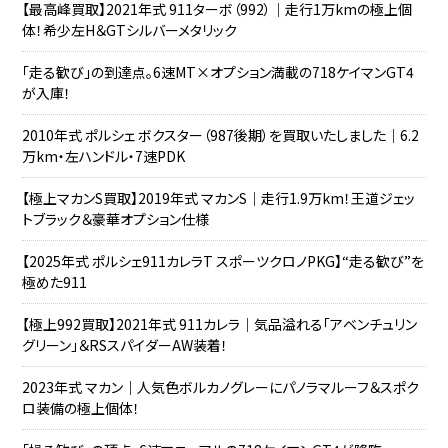
【最高峰買取】2021年式 911ターボ（992）｜走行1万kmの極上個
体！希少左H＆GTシルバーメタリック
「走る歓び」の到達点。6速MT×オプション満載の718ケイマンGT4
が入庫！
2010年式 ポルシェ ボクスター（987後期）を買取いたしました｜6.2
万km・左ハンドル・7速PDK
【極上マカンS買取】2019年式 マカンS｜走行1.9万km！王道ジェッ
トブラック＆豪華オプション仕様
【2025年式 ポルシェ911カレラT スポーツクロノPKG】“走る歓び”を
極めた911
【極上992買取】2021年式 911カレラ｜気品溢れる「アベンチュリン
グリーン」＆RSスパイダーAW装着！
2023年式 マカン｜人気色ボルカノグレーにパノラマルーフ＆スポク
ロ装備の極上個体！