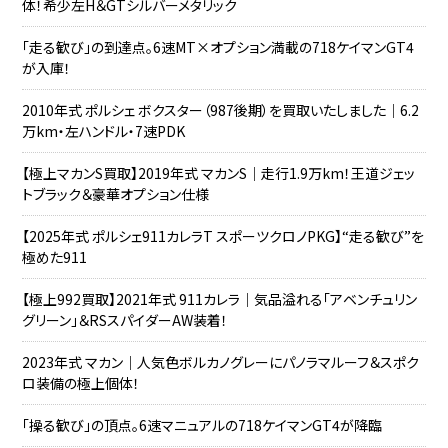
体！希少左H＆GTシルバーメタリック
「走る歓び」の到達点。6速MT×オプション満載の718ケイマンGT4
が入庫！
2010年式 ポルシェ ボクスター（987後期）を買取いたしました｜6.2
万km・左ハンドル・7速PDK
【極上マカンS買取】2019年式 マカンS｜走行1.9万km！王道ジェッ
トブラック＆豪華オプション仕様
【2025年式 ポルシェ911カレラT スポーツクロノPKG】“走る歓び”を
極めた911
【極上992買取】2021年式 911カレラ｜気品溢れる「アベンチュリン
グリーン」＆RSスパイダーAW装着！
2023年式 マカン｜人気色ボルカノグレーにパノラマルーフ＆スポク
ロ装備の極上個体！
「操る歓び」の頂点。6速マニュアルの718ケイマンGT4が降臨