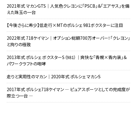
2021年式 マカンGTS｜人気色クレヨンに「PSCB」＆「エアサス」を備
えた珠玉の一台
【今後さらに希少】低走行×MTのポルシェ 981ボクスターに注目
2022年式 718ケイマン｜オプション総額700万オーバー！「クレヨン」
と拘りの極致
2013年式 ポルシェ ボクスターS（981）｜爽快な「青幌×青内装」＆
パワークラフトの咆哮
走りと実用性のマカン｜2020年式 ポルシェ マカンS
2017年式 ポルシェ718ケイマン ― ピュアスポーツとしての完成度が
際立つ一台 ―