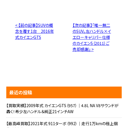
< 【前の記事】SUVの概
【次の記事】「唯一無二
念を覆す1台 2016年
のSUV。左ハンドル×イ
式カイエンGTS
エローキャリパー仕様
のカイエンS（2011）ご
売却感謝」 >
最近の投稿
【買取実績】2009年式 カイエンGTS（957）｜4.8L NA V8サウンドが
轟く！希少左ハンドル＆純正21インチAW
【最高峰買取】2021年式 911ターボ（992）｜走行1万kmの極上個