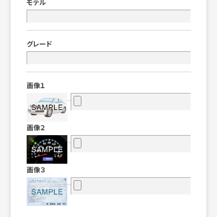
モデル
グレード
画像１
画像２
画像３