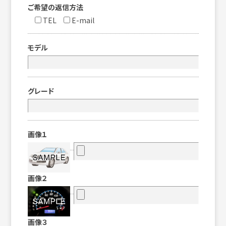
ご希望の返信方法
TEL
E-mail
モデル
グレード
画像１
画像２
画像３