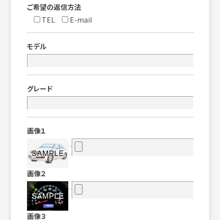
ご希望の返信方法
TEL
E-mail
モデル
グレード
画像１
画像２
画像３