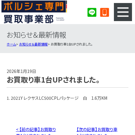
お知らせ＆最新情報
3ステップのカンタン査定
買取りの流れ
ホーム
お知らせ＆最新情報
お買取り車1台UPされました。
査定の注意事項
ポルシェ査定フォーム
ポルシェ買取実績
会社概要・店舗紹介・MAP
2026年1月19日
お買取り車1台UPされました。
1. 2021Y レクサスLC500CPLパッケージ 白 1.6万KM
< 【前の記事】お買取り
【次の記事】お買取り車