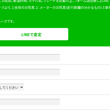
、お名前、都道府県、モデル名、グレードを記載の上、フォーム送信後に【LINE
ークより、1:全体のお写真 ２：メーターのお写真(走行距離の分かるもの) 3:車
ムーズです。
LINEで査定