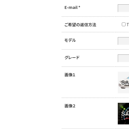
E-mail
*
ご希望の返信方法
T
モデル
グレード
画像１
画像２