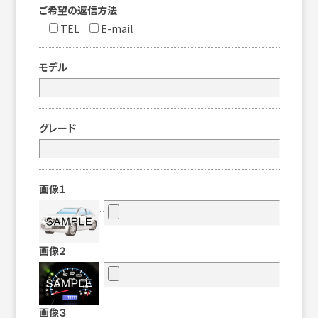
ご希望の返信方法
TEL
E-mail
モデル
グレード
画像１
画像２
画像３