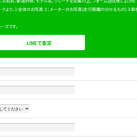
、お名前、都道府県、モデル名、グレードを記載の上、フォーム送信後に【LINE
ークより、1:全体のお写真 ２：メーターのお写真(走行距離の分かるもの) 3:車
ムーズです。
LINEで査定