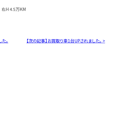
右H 4.5万KM
した。
【次の記事】お買取り車1台UPされました。 >