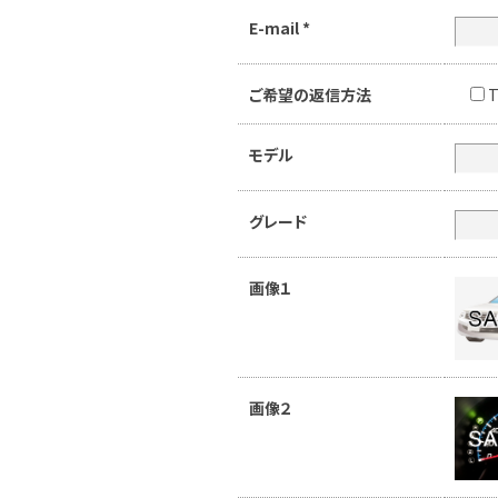
E-mail
*
ご希望の返信方法
T
モデル
グレード
画像１
画像２