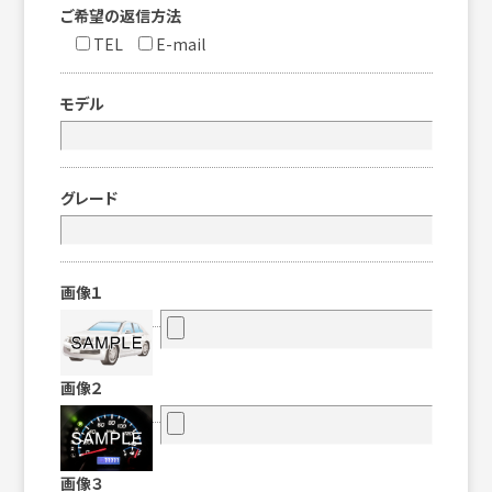
ご希望の返信方法
TEL
E-mail
モデル
グレード
画像１
画像２
画像３