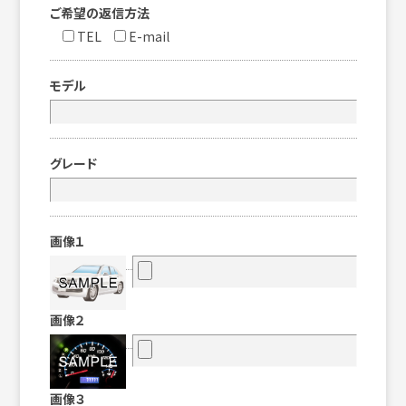
ご希望の返信方法
TEL
E-mail
モデル
グレード
画像１
画像２
画像３