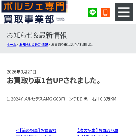
お知らせ＆最新情報
3ステップのカンタン査定
買取りの流れ
ホーム
お知らせ＆最新情報
お買取り車1台UPされました。
査定の注意事項
ポルシェ査定フォーム
ポルシェ買取実績
会社概要・店舗紹介・MAP
2026年3月27日
お買取り車1台UPされました。
1. 2024Y メルセデスAMG G63ローンチED 黒 右H 0.3万KM
< 【前の記事】お買取り
【次の記事】お買取り車