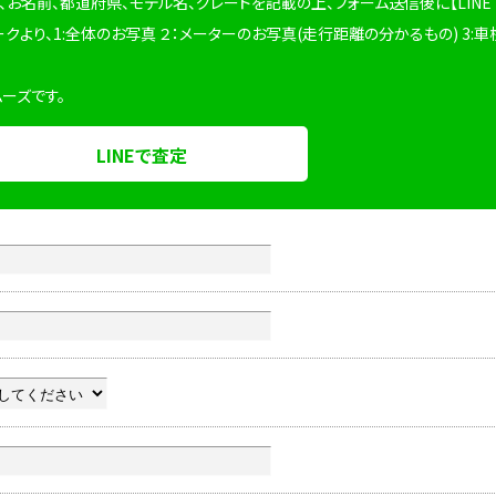
、お名前、都道府県、モデル名、グレードを記載の上、フォーム送信後に【LINE
ークより、1:全体のお写真 ２：メーターのお写真(走行距離の分かるもの) 3:車
ムーズです。
LINEで査定