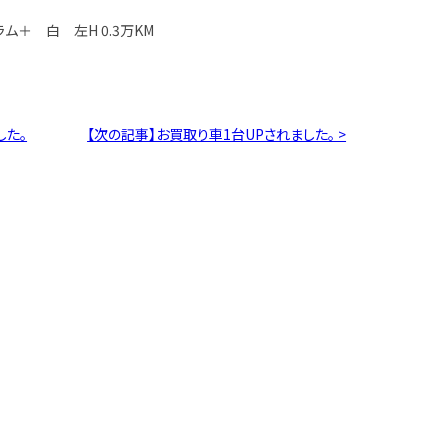
ラム＋ 白 左H 0.3万KM
した。
【次の記事】お買取り車1台UPされました。 >