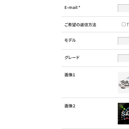
E-mail
*
ご希望の返信方法
T
モデル
グレード
画像１
画像２