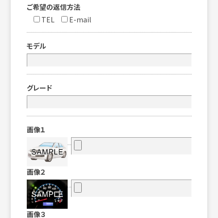
ご希望の返信方法
TEL
E-mail
モデル
グレード
画像１
画像２
画像３