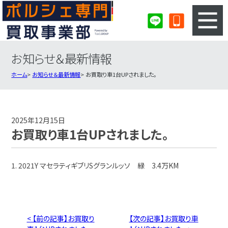
お知らせ＆最新情報
3ステップのカンタン査定
買取りの流れ
ホーム
お知らせ＆最新情報
お買取り車1台UPされました。
査定の注意事項
ポルシェ査定フォーム
ポルシェ買取実績
会社概要・店舗紹介・MAP
2025年12月15日
お買取り車1台UPされました。
1. 2021Y マセラティギブリSグランルッソ 緑 3.4万KM
< 【前の記事】お買取り
【次の記事】お買取り車