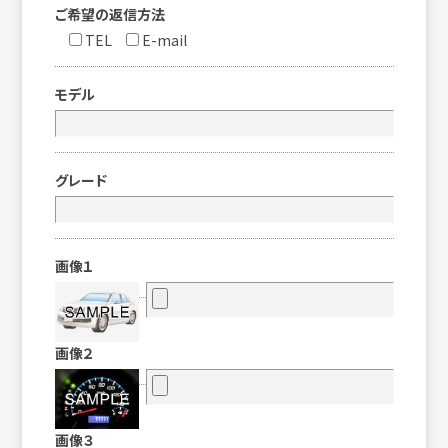
ご希望の返信方法
TEL
E-mail
モデル
グレード
画像１
画像２
画像３