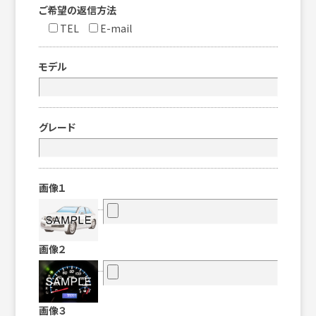
ご希望の返信方法
TEL
E-mail
モデル
グレード
画像１
画像２
画像３