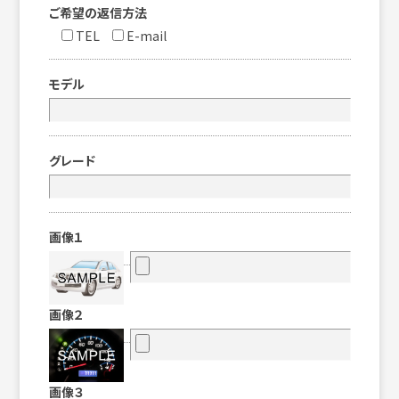
ご希望の返信方法
TEL
E-mail
モデル
グレード
画像１
画像２
画像３