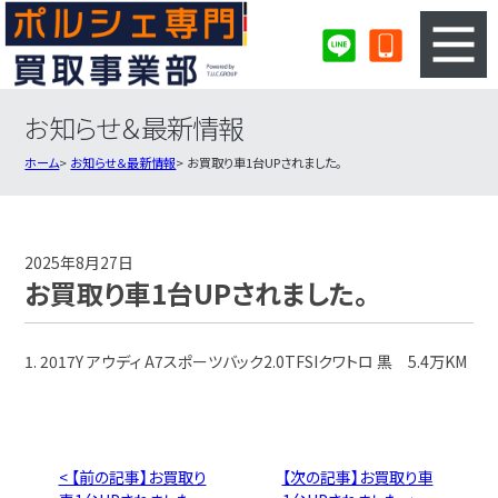
お知らせ＆最新情報
3ステップのカンタン査定
買取りの流れ
ホーム
お知らせ＆最新情報
お買取り車1台UPされました。
査定の注意事項
ポルシェ査定フォーム
ポルシェ買取実績
会社概要・店舗紹介・MAP
2025年8月27日
お買取り車1台UPされました。
1. 2017Y アウディ A7スポーツバック2.0TFSIクワトロ 黒 5.4万KM
< 【前の記事】お買取り
【次の記事】お買取り車