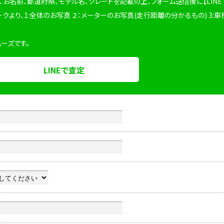
、お名前、都道府県、モデル名、グレードを記載の上、フォーム送信後に【LINE
ークより、1:全体のお写真 ２：メーターのお写真(走行距離の分かるもの) 3:車
ムーズです。
LINEで査定