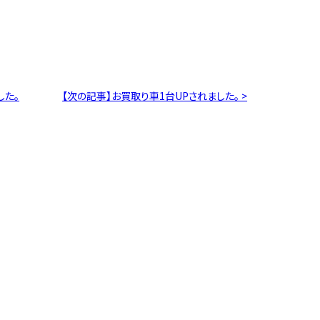
した。
【次の記事】お買取り車1台UPされました。 >