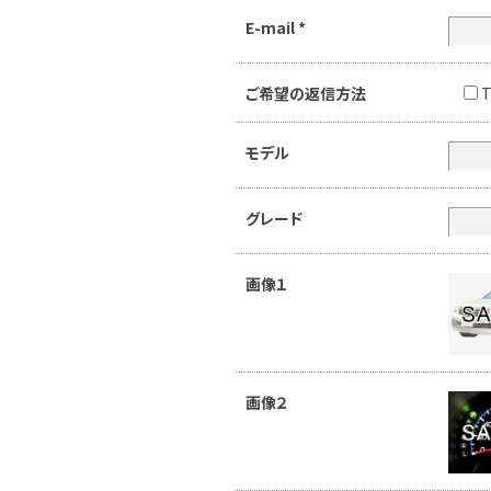
E-mail
*
ご希望の返信方法
T
モデル
グレード
画像１
画像２