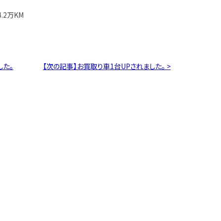
.2万KM
した。
【次の記事】お買取り車1台UPされました。 >