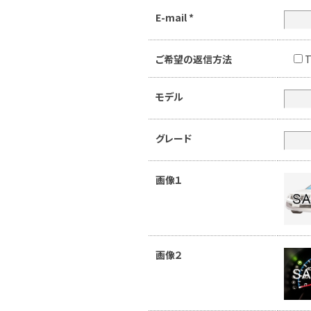
E-mail
*
ご希望の返信方法
T
モデル
グレード
画像１
画像２