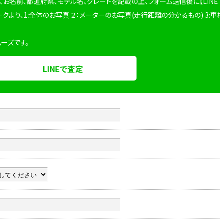
、お名前、都道府県、モデル名、グレードを記載の上、フォーム送信後に【LINE
ークより、1:全体のお写真 ２：メーターのお写真(走行距離の分かるもの) 3:車
ムーズです。
LINEで査定