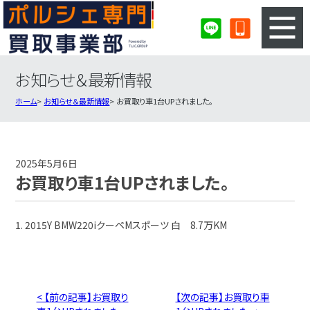
お知らせ＆最新情報
3ステップのカンタン査定
買取りの流れ
ホーム
お知らせ＆最新情報
お買取り車1台UPされました。
査定の注意事項
ポルシェ査定フォーム
ポルシェ買取実績
会社概要・店舗紹介・MAP
2025年5月6日
お買取り車1台UPされました。
1. 2015Y BMW220iクーペMスポーツ 白 8.7万KM
< 【前の記事】お買取り
【次の記事】お買取り車