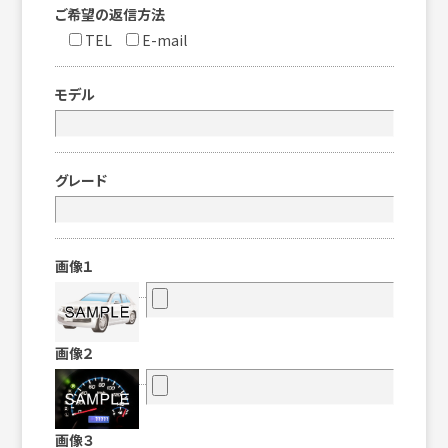
ご希望の返信方法
TEL
E-mail
モデル
グレード
画像１
画像２
画像３