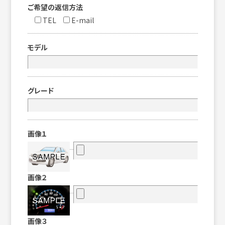
ご希望の返信方法
TEL
E-mail
モデル
グレード
画像１
画像２
画像３