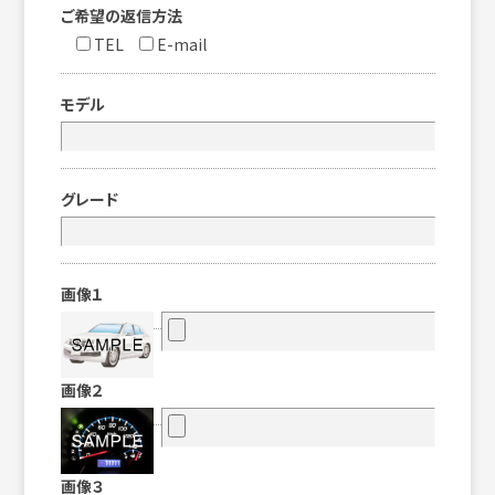
ご希望の返信方法
TEL
E-mail
モデル
グレード
画像１
画像２
画像３