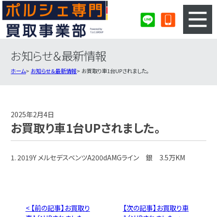
お知らせ＆最新情報
3ステップのカンタン査定
買取りの流れ
ホーム
お知らせ＆最新情報
お買取り車1台UPされました。
査定の注意事項
ポルシェ査定フォーム
ポルシェ買取実績
会社概要・店舗紹介・MAP
2025年2月4日
お買取り車1台UPされました。
1. 2019Y メルセデスベンツA200dAMGライン 銀 3.5万KM
< 【前の記事】お買取り
【次の記事】お買取り車