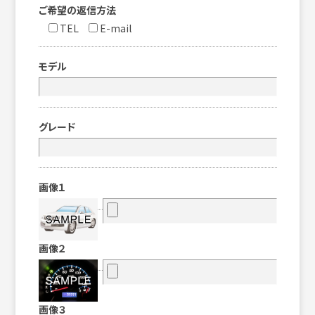
ご希望の返信方法
TEL
E-mail
モデル
グレード
画像１
画像２
画像３