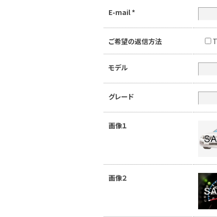
E-mail
*
ご希望の返信方法
T
モデル
グレード
画像１
画像２