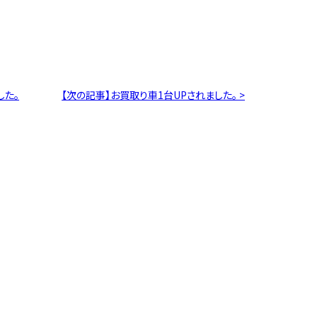
した。
【次の記事】お買取り車1台UPされました。 >