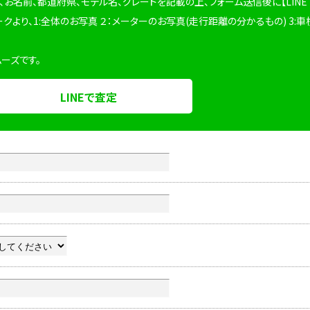
、お名前、都道府県、モデル名、グレードを記載の上、フォーム送信後に【LINE
ークより、1:全体のお写真 ２：メーターのお写真(走行距離の分かるもの) 3:車
ムーズです。
LINEで査定