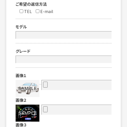
ご希望の返信方法
TEL
E-mail
モデル
グレード
画像１
画像２
画像３