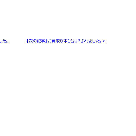
した。
【次の記事】お買取り車1台UPされました。 >