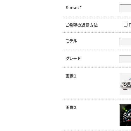
E-mail
*
ご希望の返信方法
T
モデル
グレード
画像１
画像２