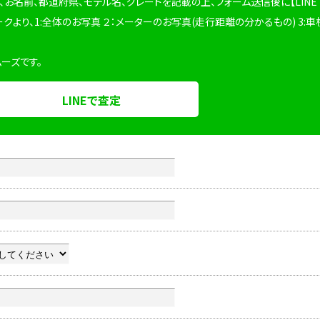
、お名前、都道府県、モデル名、グレードを記載の上、フォーム送信後に【LINE
ークより、1:全体のお写真 ２：メーターのお写真(走行距離の分かるもの) 3:車
ムーズです。
LINEで査定