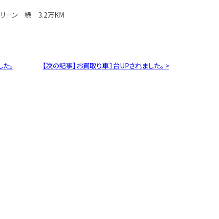
グリーン 緑 3.2万KM
した。
【次の記事】お買取り車1台UPされました。 >