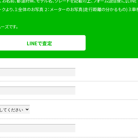
、お名前、都道府県、モデル名、グレードを記載の上、フォーム送信後に【LINE
ークより、1:全体のお写真 ２：メーターのお写真(走行距離の分かるもの) 3:車
ムーズです。
LINEで査定