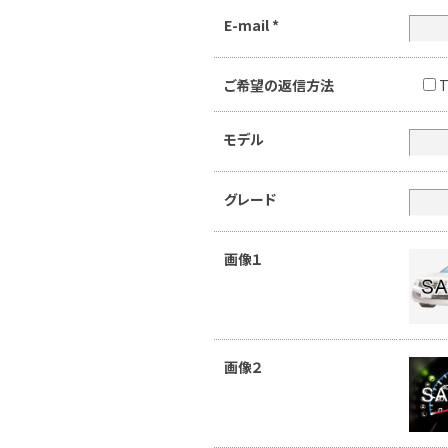
E-mail
*
ご希望の返信方法
T
モデル
グレード
画像１
画像２