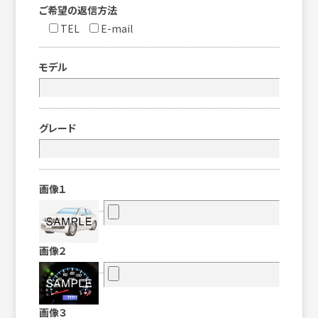
ご希望の返信方法
TEL
E-mail
モデル
グレード
画像１
画像２
画像３