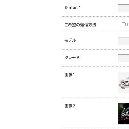
E-mail
*
ご希望の返信方法
T
モデル
グレード
画像１
画像２