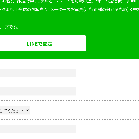
、お名前、都道府県、モデル名、グレードを記載の上、フォーム送信後に【LINE
ークより、1:全体のお写真 ２：メーターのお写真(走行距離の分かるもの) 3:車
ムーズです。
LINEで査定