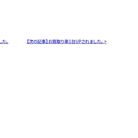
した。
【次の記事】お買取り車1台UPされました。 >