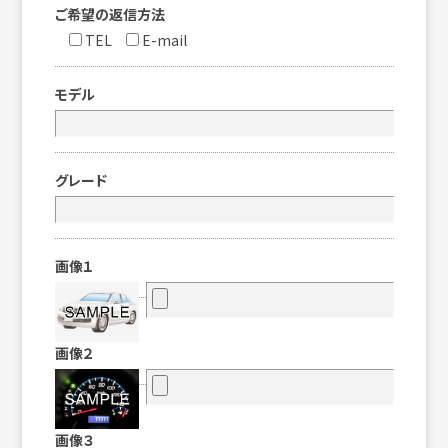
ご希望の返信方法
TEL
E-mail
モデル
グレード
画像１
画像２
画像３