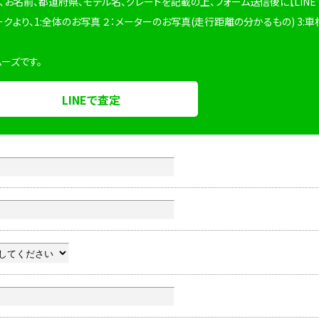
、お名前、都道府県、モデル名、グレードを記載の上、フォーム送信後に【LINE
ークより、1:全体のお写真 ２：メーターのお写真(走行距離の分かるもの) 3:車
ムーズです。
LINEで査定