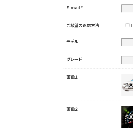
E-mail
*
ご希望の返信方法
T
モデル
グレード
画像１
画像２