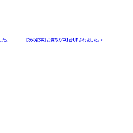
した。
【次の記事】お買取り車1台UPされました。 >