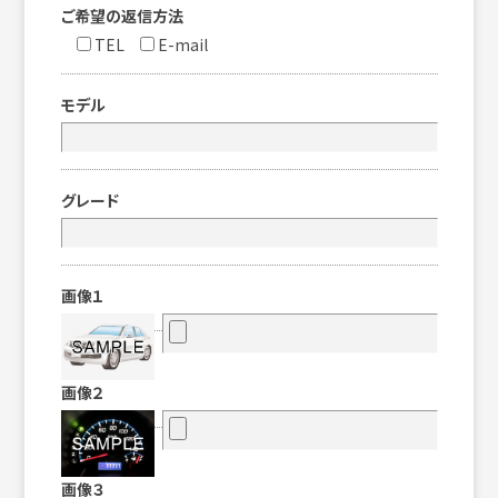
ご希望の返信方法
TEL
E-mail
モデル
グレード
画像１
画像２
画像３