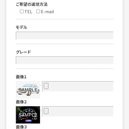
ご希望の返信方法
TEL
E-mail
モデル
グレード
画像１
画像２
画像３