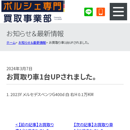
お知らせ＆最新情報
3ステップのカンタン査定
買取りの流れ
ホーム
お知らせ＆最新情報
お買取り車1台UPされました。
査定の注意事項
ポルシェ査定フォーム
ポルシェ買取実績
会社概要・店舗紹介・MAP
2024年3月7日
お買取り車1台UPされました。
1. 2023Y メルセデスベンツG400d 白 右H 0.1万KM
< 【前の記事】お買取り
【次の記事】お買取り車