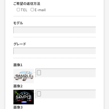
ご希望の返信方法
TEL
E-mail
モデル
グレード
画像１
画像２
画像３