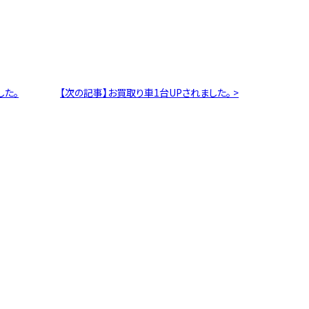
した。
【次の記事】お買取り車1台UPされました。 >