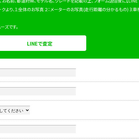
、お名前、都道府県、モデル名、グレードを記載の上、フォーム送信後に【LINE
ークより、1:全体のお写真 ２：メーターのお写真(走行距離の分かるもの) 3:車
ムーズです。
LINEで査定