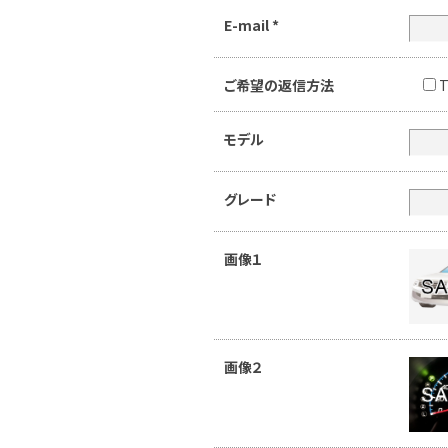
E-mail
*
ご希望の返信方法
T
モデル
グレード
画像１
画像２