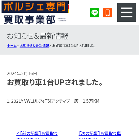
お知らせ＆最新情報
3ステップのカンタン査定
買取りの流れ
ホーム
お知らせ＆最新情報
お買取り車1台UPされました。
査定の注意事項
ポルシェ査定フォーム
ポルシェ買取実績
会社概要・店舗紹介・MAP
2024年2月16日
お買取り車1台UPされました。
1. 2021Y VWゴルフeTSIアクティブ 灰 1.5万KM
< 【前の記事】お買取り
【次の記事】お買取り車