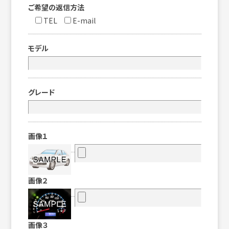
ご希望の返信方法
TEL
E-mail
モデル
グレード
画像１
画像２
画像３