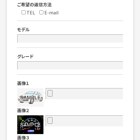
ご希望の返信方法
TEL
E-mail
モデル
グレード
画像１
画像２
画像３