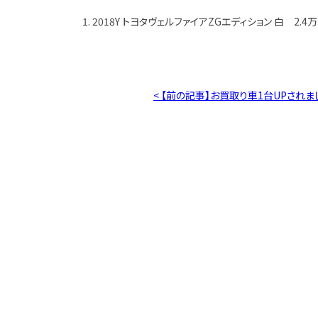
1. 2018Y トヨタヴェルファイアZGエディション 白 2.4万
< 【前の記事】お買取り車1台UPされま