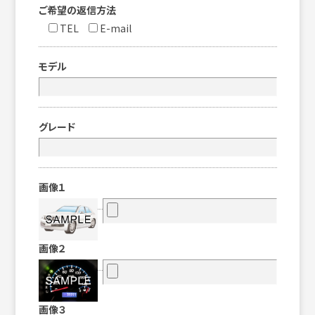
ご希望の返信方法
TEL
E-mail
モデル
グレード
画像１
画像２
画像３