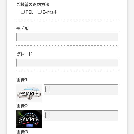
ご希望の返信方法
TEL
E-mail
モデル
グレード
画像１
画像２
画像３