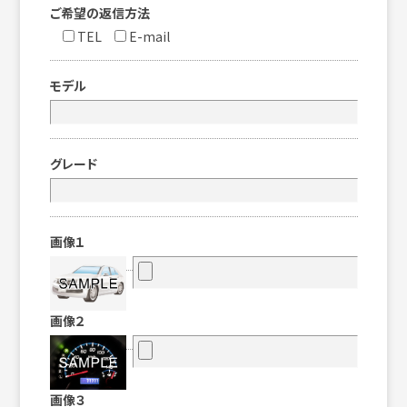
ご希望の返信方法
TEL
E-mail
モデル
グレード
画像１
画像２
画像３