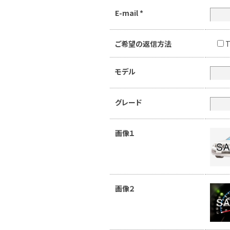
E-mail
*
ご希望の返信方法
T
モデル
グレード
画像１
画像２