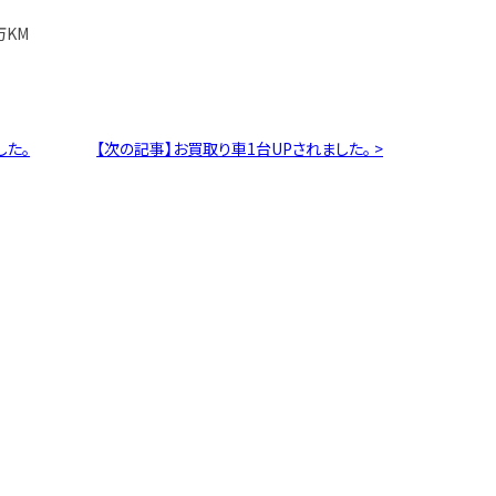
万KM
した。
【次の記事】お買取り車1台UPされました。 >