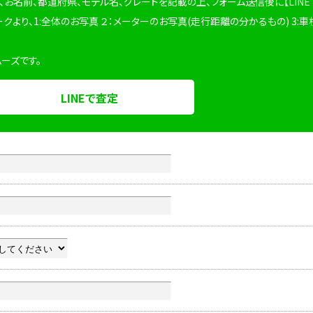
、お名前、都道府県、モデル名、グレードを記載の上、フォーム送信後に【LINE
ークより、1:全体のお写真 ２：メーターのお写真(走行距離の分かるもの) 3:車
ムーズです。
LINEで査定