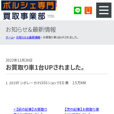
お知らせ＆最新情報
3ステップのカンタン査定
買取りの流れ
ホーム
お知らせ＆最新情報
お買取り車1台UPされました。
査定の注意事項
ポルシェ査定フォーム
ポルシェ買取実績
会社概要・店舗紹介・MAP
2022年11月26日
お買取り車1台UPされました。
1. 2019Y シボレーカマロSSショックED 黄 2.5万KM
< 【前の記事】お買取り
【次の記事】お買取り車