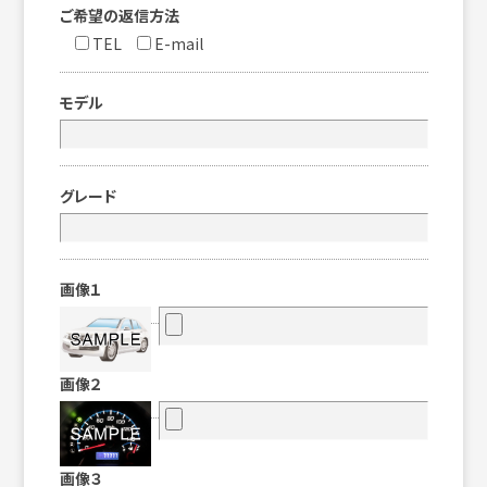
ご希望の返信方法
TEL
E-mail
モデル
グレード
画像１
画像２
画像３