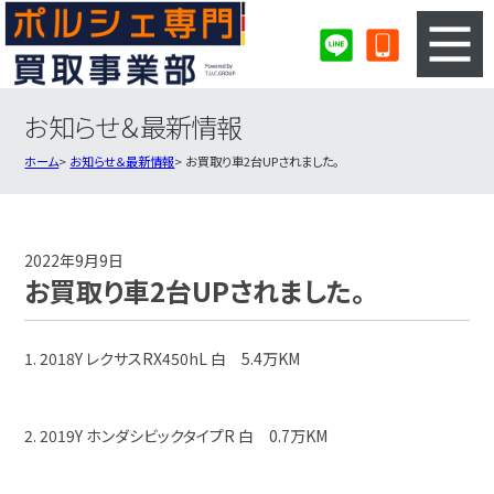
お知らせ＆最新情報
3ステップのカンタン査定
買取りの流れ
ホーム
お知らせ＆最新情報
お買取り車2台UPされました。
査定の注意事項
ポルシェ査定フォーム
ポルシェ買取実績
会社概要・店舗紹介・MAP
2022年9月9日
お買取り車2台UPされました。
1. 2018Y レクサスRX450hL 白 5.4万KM
2. 2019Y ホンダシビックタイプR 白 0.7万KM