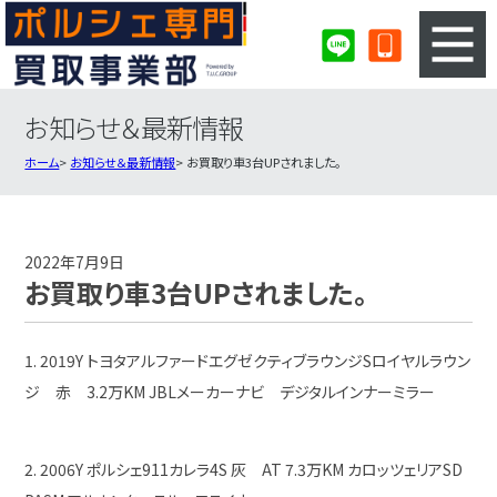
お知らせ＆最新情報
3ステップのカンタン査定
買取りの流れ
ホーム
お知らせ＆最新情報
お買取り車3台UPされました。
査定の注意事項
ポルシェ査定フォーム
ポルシェ買取実績
会社概要・店舗紹介・MAP
2022年7月9日
お買取り車3台UPされました。
1. 2019Y トヨタアルファードエグゼクティブラウンジSロイヤルラウン
ジ 赤 3.2万KM JBLメーカーナビ デジタルインナーミラー
2. 2006Y ポルシェ911カレラ4S 灰 AT 7.3万KM カロッツェリアSD