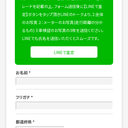
レードを記載の上、フォーム送信後に【LINEで査
定】ボタンをタップ頂きLINEのトークより、1:全体
のお写真 ２：メーターのお写真(走行距離の分か
るもの) 3:車検証のお写真の3枚を送信ください。
LINEでも氏名を送信いただくとスムーズです。
LINEで査定
お名前
*
フリガナ
*
都道府県
*